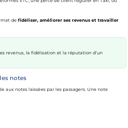
eformes VTC, une perte de client régulier en Taxi, ou
permet de
fidéliser, améliorer ses revenus et travailler
es revenus, la fidélisation et la réputation d’un
 les notes
iée aux notes laissées par les passagers. Une note
s