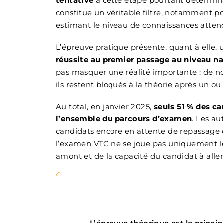
tentative
à cette étape pourtant détermina
constitue un véritable filtre, notamment p
estimant le niveau de connaissances atten
L’épreuve pratique présente, quant à elle,
réussite au premier passage au niveau na
pas masquer une réalité importante : de n
ils restent bloqués à la théorie après un ou
Au total, en janvier 2025,
seuls 51 % des ca
l’ensemble du parcours d’examen
. Les au
candidats encore en attente de repassage d
l’examen VTC ne se joue pas uniquement le
amont et de la capacité du candidat à aller
L’épreuve théorique est le princi