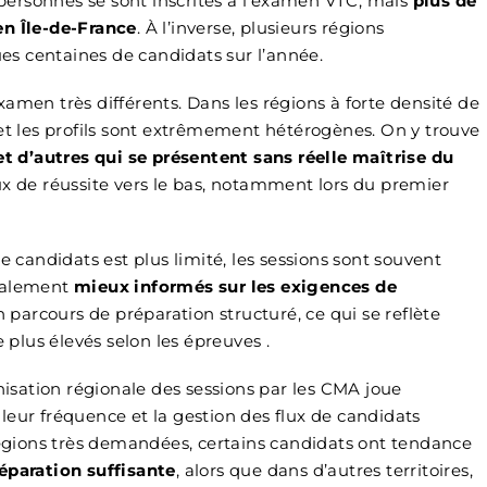
0 personnes se sont inscrites à l’examen VTC, mais
plus de
en Île-de-France
. À l’inverse, plusieurs régions
s centaines de candidats sur l’année.
amen très différents. Dans les régions à forte densité de
 et les profils sont extrêmement hétérogènes. On y trouve
t d’autres qui se présentent sans réelle maîtrise du
taux de réussite vers le bas, notamment lors du premier
e candidats est plus limité, les sessions sont souvent
éralement
mieux informés sur les exigences de
parcours de préparation structuré, ce qui se reflète
e plus élevés selon les épreuves .
anisation régionale des sessions par les CMA joue
leur fréquence et la gestion des flux de candidats
 régions très demandées, certains candidats ont tendance
réparation suffisante
, alors que dans d’autres territoires,