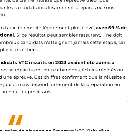
nte. Ce chiffre montre que l’épreuve théorique
our les candidats insuffisamment préparés ou sous-
du .
 un taux de réussite légèrement plus élevé,
avec 69 % de
tional
. Si ce résultat peut sembler rassurant, il ne doit
ombreux candidats n’atteignent jamais cette étape, car
 plusieurs échecs .
ndidats VTC inscrits en 2023 avaient été admis à
tres se répartissent entre abandons, échecs répétés ou
’une épreuve. Ces chiffres confirment que la réussite à
 jour J, mais dépend fortement de la préparation en
 au bout du processus .
pal point de blocage de l’examen VTC. Près d’un