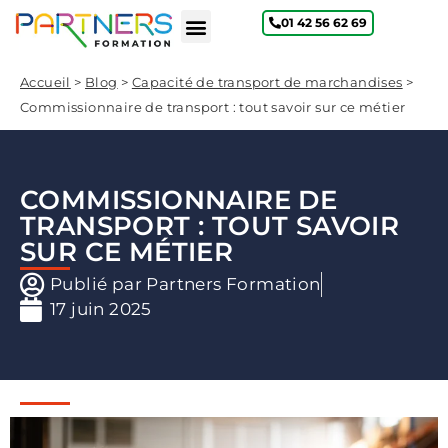
01 42 56 62 69
Qui sommes-nous ?
Accueil
>
Blog
>
Capacité de transport de marchandises
>
Commissionnaire de transport : tout savoir sur ce métier
COMMISSIONNAIRE DE
TRANSPORT : TOUT SAVOIR
SUR CE MÉTIER
Publié par
Partners Formation
17 juin 2025