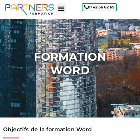
01 42 56 62 69
Qui sommes-nous ?
FORMATION
WORD
Objectifs de la formation Word