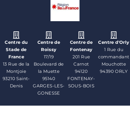
Centre du
Centre de
Centre de
Centre d'Orly
Stade de
Roissy
Fontenay
1 Rue du
France
17/19
201 Rue
commandant
13 Rue de la
Boulevard de
Carnot
Mouchotte
Montjoie
la Muette
94120
94390 ORLY
93210 Saint-
95140
FONTENAY-
Denis
GARGES-LES-
SOUS-BOIS
GONESSE
Centre de
Centre de
Centre de
Centre de
Lyon
Bordeaux
Marseille
Nantes