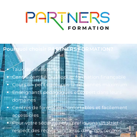
Pourquoi choisir PARTNERS FORMATION?
Taux de réussite 95 %
Centre certifié Qualiopi et formation finançable
Cours en petits groupes 12 personnes maximum
Enseignants pédagogues et expert dans leurs
domaines
Centres de formation confortables et facilement
accessibles
Pour votre sécurité nous pratiquons un strict
respect des règles sanitaires dans nos centres