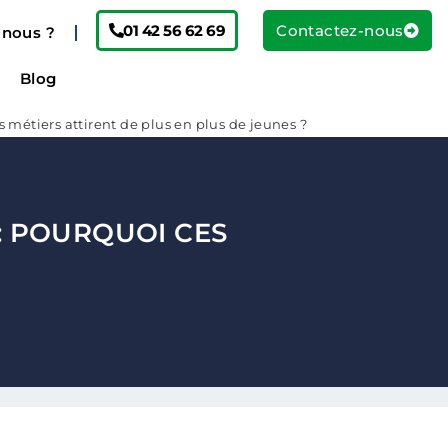
01 42 56 62 69
Contactez-nous
nous ?
Blog
s métiers attirent de plus en plus de jeunes ?
: POURQUOI CES