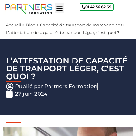
01 42 56 62 69
Qui sommes-nous ?
Accueil
>
Blog
>
Capacité de transport de marchandises
>
L’attestation de capacité de tranport léger, c’est quoi ?
L’ATTESTATION DE CAPACITÉ
DE TRANPORT LÉGER, C’EST
QUOI ?
Publié par
Partners Formation
27 juin 2024