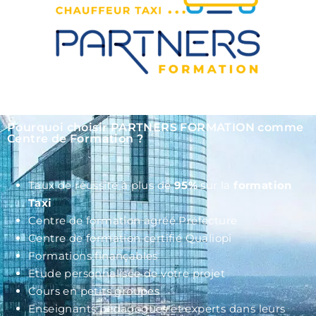
Pourquoi choisir PARTNERS FORMATION comme
Centre de Formation ?
Taux de réussite à plus de
95%
sur la
formation
Taxi
Centre de formation agréé Préfecture
Centre de formation certifié Qualiopi
Formations finançables
Etude personnalisée de votre projet
Cours en petits groupes
Enseignants pédagogues et experts dans leurs