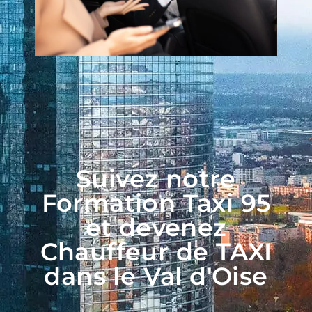
Suivez notre
Formation Taxi 95
et devenez
Chauffeur de TAXI
dans le Val d'Oise