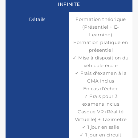
INFINITE
Formation théorique
(Présentiel + E-
Learning)
Formation pratique en
présentiel
✓ Mise à disposition du
véhicule école
✓ Frais d'examen à la
CMA inclus
En cas d’échec
✓ Frais pour 3
examens inclus
Casque VR (Réalité
Virtuelle) + Taximètre
✓ 1 jour en salle
✓ 1 jour en circuit