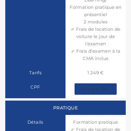
Formation pratique en
présentiel
2 modules
✓ Frais de location de
voiture le jour de
l'examen
✓ Frais d’examen à la
CMA inclus
1 249 €
Voir sur CPF
PRATIQUE
Formation pratique
✓ Frais de location de