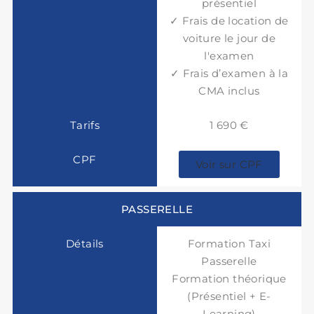
présentiel
✓ Frais de location de
voiture le jour de
l'examen
✓ Frais d’examen à la
CMA inclus
1 690 €
Voir sur CPF
PASSERELLE
Formation Taxi
Passerelle
Formation théorique
(Présentiel + E-
Learning)