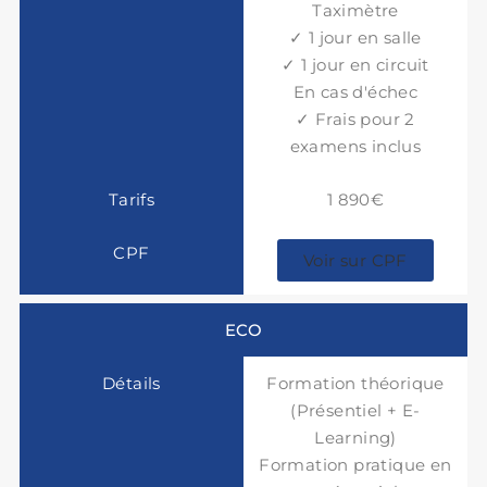
Taximètre
✓ 1 jour en salle
✓ 1 jour en circuit
En cas d'échec
✓ Frais pour 2
examens inclus
1 890€
Voir sur CPF
ECO
Formation théorique
(Présentiel + E-
Learning)
Formation pratique en